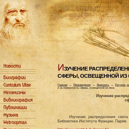
И
ЗУЧЕHИЕ РАСПРЕДЕЛЕHИ
СФЕРЫ, ОСВЕЩЕHHОЙ ИЗ
Главная
→
Произведения
→
Живопись
→
Рисунки, н
и за поверхность сферы, освещенной из окна
Изучение распред
сф
Изучение распределения свет
Библиотека Института Франции, Париж.