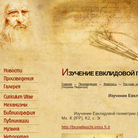
И
ЗУЧЕHИЕ ЕВКЛИДОВОЙ 
Главная
→
Произведения
→
Живопись
→
Рисунки, н
(теорема Пифагора)
Изучение Евкл
Изучение Евклидовой геометрии 
Ms. K (IFP), K2, c. 3r
http://brunelleschi.imss.fi.it