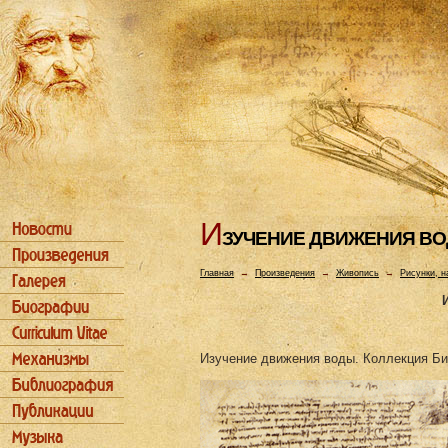
И
ЗУЧЕHИЕ ДВИЖЕHИЯ В
Главная
→
Произведения
→
Живопись
→
Рисунки, н
Изучение движения воды. Коллекция Би