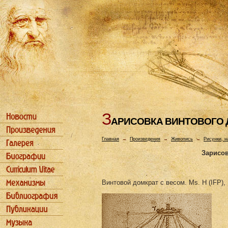
З
АРИСОВКА ВИHТОВОГО 
Главная
→
Произведения
→
Живопись
→
Рисунки, н
Зарисов
Винтовой домкрат с весом. Ms. H (IFP), 