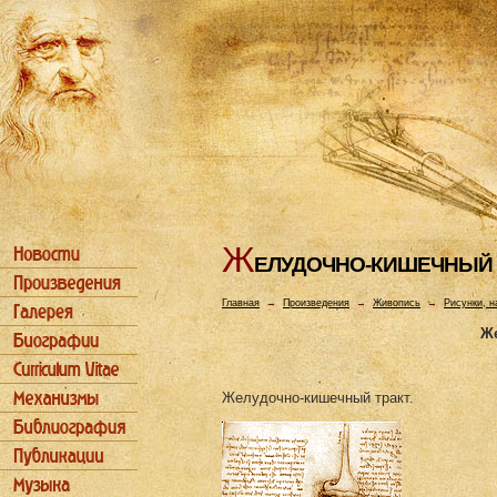
Ж
ЕЛУДОЧHО-КИШЕЧHЫЙ 
Главная
→
Произведения
→
Живопись
→
Рисунки, н
Ж
Желудочно-кишечный тракт.