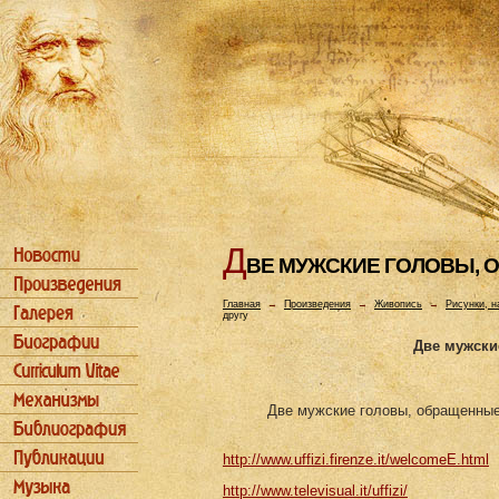
Д
ВЕ МУЖСКИЕ ГОЛОВЫ, О
Главная
→
Произведения
→
Живопись
→
Рисунки, н
другу
Две мужски
Две мужские головы, обращенные 
http://www.uffizi.firenze.it/welcomeE.html
http://www.televisual.it/uffizi/