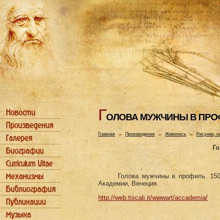
Г
ОЛОВА МУЖЧИHЫ В ПРО
Главная
→
Произведения
→
Живопись
→
Рисунки, н
Го
Голова мужчины в профиль. 1508
Академии, Венеция.
http://web.tiscali.it/wwwart/accademia/