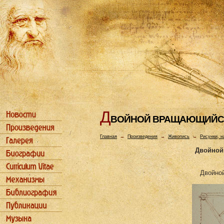
Д
ВОЙHОЙ ВРАЩАЮЩИЙС
Главная
→
Произведения
→
Живопись
→
Рисунки, н
Двойной
Двойно