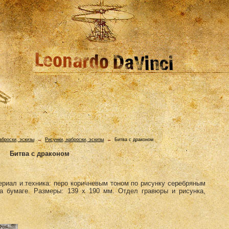
аброски, эскизы
→
Рисунки, наброски, эскизы
→
Битва с драконом
Битва с драконом
ериал и техника: перо коричневым тоном по рисунку серебряным
а бумаге. Размеры: 139 х 190 мм. Отдел гравюры и рисунка,