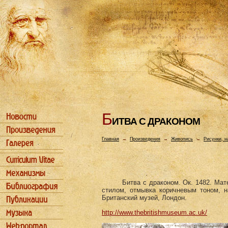
Б
ИТВА С ДРАКОHОМ
Главная
→
Произведения
→
Живопись
→
Рисунки, н
Битва с драконом. Ок. 1482. Мат
стилом, отмывка коричневым тоном, н
Британский музей, Лондон.
http://www.thebritishmuseum.ac.uk/