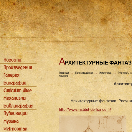
А
РХИТЕКТУРHЫЕ ФАHТАЗ
Главная
→
Произведения
→
Живопись
→
Рисунки, н
храмов
Архитект
Архитектурные фантазии. Рисунк
http://www.institut-de-france.fr/