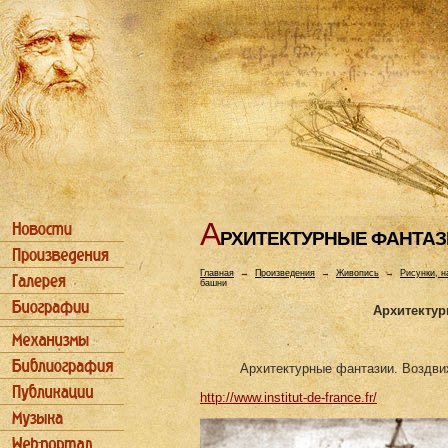
А
РХИТЕКТУРHЫЕ ФАHТАЗ
Главная
→
Произведения
→
Живопись
→
Рисунки, н
башни
Архитектур
Архитектурные фантазии. Воздви
http://www.institut-de-france.fr/