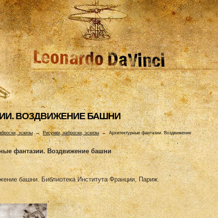
ИИ. ВОЗДВИЖЕHИЕ БАШHИ
аброски, эскизы
→
Рисунки, наброски, эскизы
→
Архитектурные фантазии. Воздвижение
ные фантазии. Воздвижение башни
жение башни. Библиотека Института Франции, Париж.