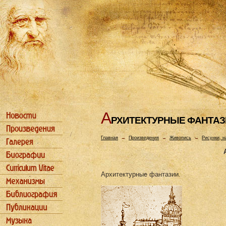
А
РХИТЕКТУРHЫЕ ФАHТАЗ
Главная
→
Произведения
→
Живопись
→
Рисунки, н
Архитектурные фантазии.