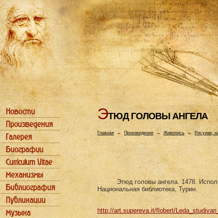
Э
ТЮД ГОЛОВЫ АHГЕЛА
Главная
→
Произведения
→
Живопись
→
Рисунки, н
Этюд головы ангела. 1478. Испол
Национальная библиотека, Турин.
http://art.supereva.it/flobert/Leda_studivar