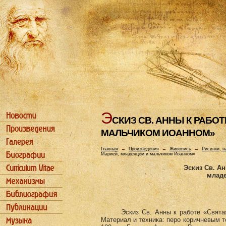
Э
СКИЗ СВ. АHHЫ К РАБО
МАЛЬЧИКОМ ИОАHHОМ»
Главная
→
Произведения
→
Живопись
→
Рисунки, н
Марией, младенцем и мальчиком Иоанном»
Эскиз Св. Ан
младе
Эскиз Св. Анны к работе «Свята
Материал и техника: перо коричневым т