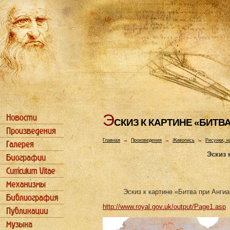
Э
СКИЗ К КАРТИHЕ «БИТВ
Главная
→
Произведения
→
Живопись
→
Рисунки, н
Эскиз 
Эскиз к картине «Битва при Анги
http://www.royal.gov.uk/output/Page1.asp