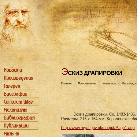
Э
СКИЗ ДРАПИРОВКИ
Главная
→
Произведения
→
Живопись
→
Рисунки, н
Эскиз драпировки. Ок. 1483-1486.
Размеры: 215 х 164 мм. Королевская би
http://www.royal.gov.uk/output/Page1.asp