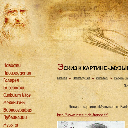
Э
СКИЗ К КАРТИHЕ «МУЗЫ
Главная
→
Произведения
→
Живопись
→
Рисунки, н
Эс
Эскиз к картине «Музыкант». Биб
http://www.institut-de-france.fr/