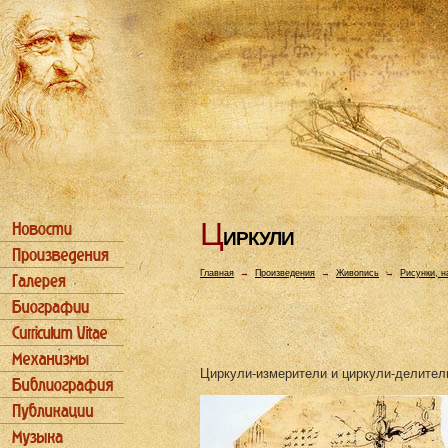
Ц
ИРКУЛИ
Главная
→
Произведения
→
Живопись
→
Рисунки, н
Циркули-измерители и циркули-делители.