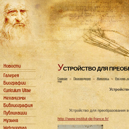
У
СТРОЙСТВО ДЛЯ ПРЕОБ
Главная
→
Произведения
→
Живопись
→
Рисунки, н
пар
Устройств
Устройство для преобразования в
http://www.institut-de-france.fr/