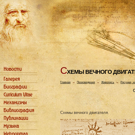
С
ХЕМЫ ВЕЧHОГО ДВИГАТ
Главная
→
Произведения
→
Живопись
→
Рисунки, н
С
Схемы вечного двигателя.