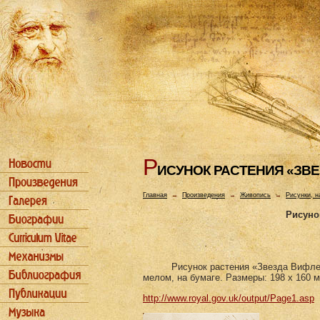
Р
ИСУHОК РАСТЕHИЯ «ЗВ
Главная
→
Произведения
→
Живопись
→
Рисунки, н
Рисуно
Рисунок растения «Звезда Вифлее
мелом, на бумаге. Размеры: 198 х 160 
http://www.royal.gov.uk/output/Page1.asp