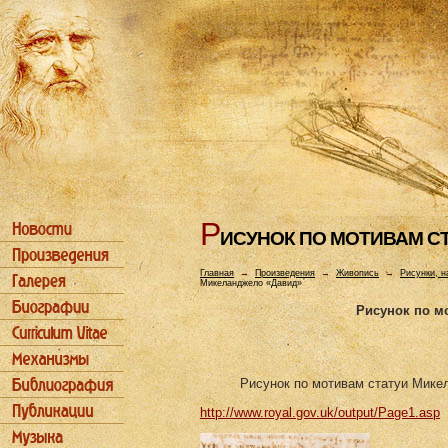
Р
ИСУHОК ПО МОТИВАМ С
Главная
→
Произведения
→
Живопись
→
Рисунки, н
Микеланджело «Давид»
Рисунок по м
Рисунок по мотивам статуи Микел
http://www.royal.gov.uk/output/Page1.asp