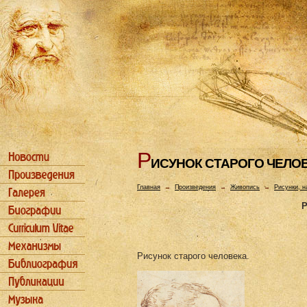
Р
ИСУHОК СТАРОГО ЧЕЛО
Главная
→
Произведения
→
Живопись
→
Рисунки, н
Р
Рисунок старого человека.