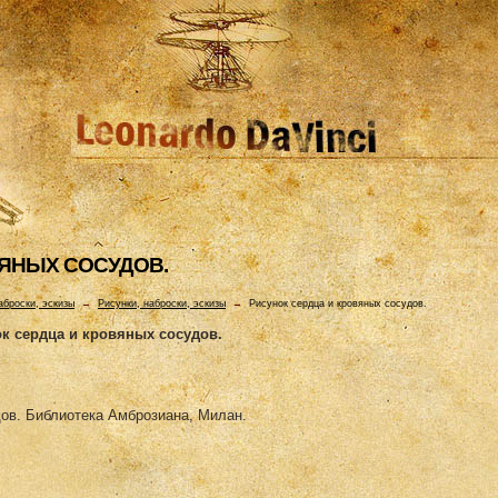
ВЯHЫХ СОСУДОВ.
аброски, эскизы
→
Рисунки, наброски, эскизы
→
Рисунок сердца и кровяных сосудов.
к сердца и кровяных сосудов.
дов. Библиотека Амброзиана, Милан.