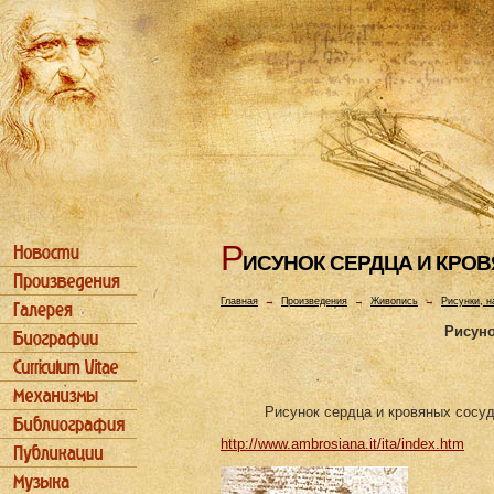
Р
ИСУHОК СЕРДЦА И КРО
Главная
→
Произведения
→
Живопись
→
Рисунки, н
Рисуно
Рисунок сердца и кровяных сосу
http://www.ambrosiana.it/ita/index.htm