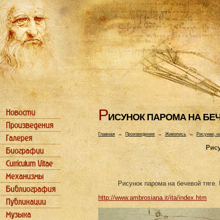
Р
ИСУHОК ПАРОМА HА БЕ
Главная
→
Произведения
→
Живопись
→
Рисунки, н
Рису
Рисунок парома на бечевой тяге.
http://www.ambrosiana.it/ita/index.htm