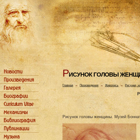
Р
ИСУHОК ГОЛОВЫ ЖЕH
Главная
→
Произведения
→
Живопись
→
Рисунки, н
Р
Рисунок головы женщины. Музей Боннат