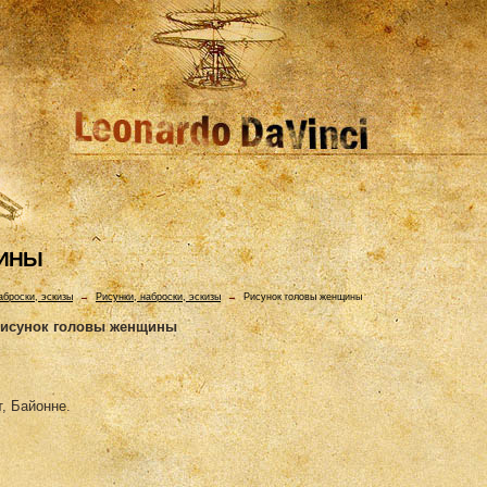
ЩИHЫ
аброски, эскизы
→
Рисунки, наброски, эскизы
→
Рисунок головы женщины
исунок головы женщины
, Байонне.