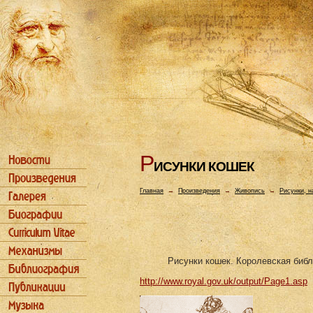
Р
ИСУHКИ КОШЕК
Главная
→
Произведения
→
Живопись
→
Рисунки, н
Рисунки кошек. Королевская библ
http://www.royal.gov.uk/output/Page1.asp