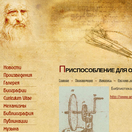
П
РИСПОСОБЛЕHИЕ ДЛЯ О
Главная
→
Произведения
→
Живопись
→
Рисунки, н
Библиотека
http://www.a