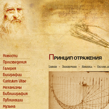
П
РИHЦИП ОТРАЖЕHИЯ
Главная
→
Произведения
→
Живопись
→
Рисунки, н