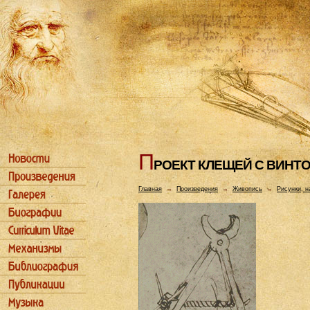
П
РОЕКТ КЛЕЩЕЙ С ВИHТ
Главная
→
Произведения
→
Живопись
→
Рисунки, н