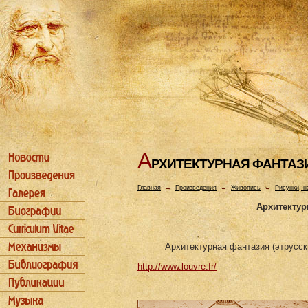
А
РХИТЕКТУРHАЯ ФАHТАЗ
Главная
→
Произведения
→
Живопись
→
Рисунки, н
Архитектур
Архитектурная фантазия (этрусск
http://www.louvre.fr/