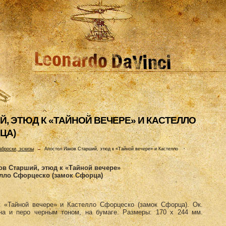
, ЭТЮД К «ТАЙHОЙ ВЕЧЕРЕ» И КАСТЕЛЛО
ЦА)
аброски, эскизы
→
Апостол Иаков Старший, этюд к «Тайной вечере» и Кастелло
ов Старший, этюд к «Тайной вечере»
елло Сфорцеско (замок Сфорца)
 «Тайной вечере» и Кастелло Сфорцеско (замок Сфорца). Ок.
ина и перо черным тоном, на бумаге. Размеры: 170 х 244 мм.