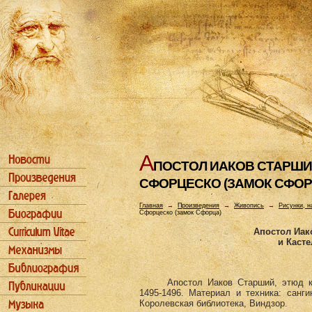
А
ПОСТОЛ ИАКОВ СТАРШИЙ
СФОРЦЕСКО (ЗАМОК СФОР
Главная
→
Произведения
→
Живопись
→
Рисунки, н
Сфорцеско (замок Сфорца)
Апостол Иак
и Каст
Апостол Иаков Старший, этюд к
1495-1496. Материал и техника: санг
Королевская библиотека, Виндзор.