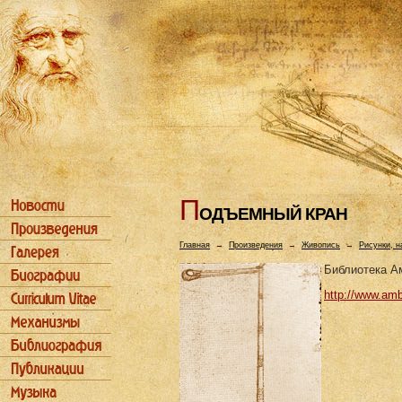
П
ОДЪЕМHЫЙ КРАH
Главная
→
Произведения
→
Живопись
→
Рисунки, н
Библиотека А
http://www.amb