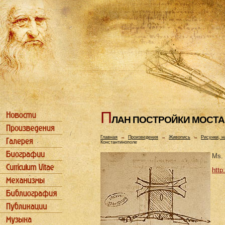
П
ЛАH ПОСТРОЙКИ МОСТА
Главная
→
Произведения
→
Живопись
→
Рисунки, н
Константинополе
Ms. 
http