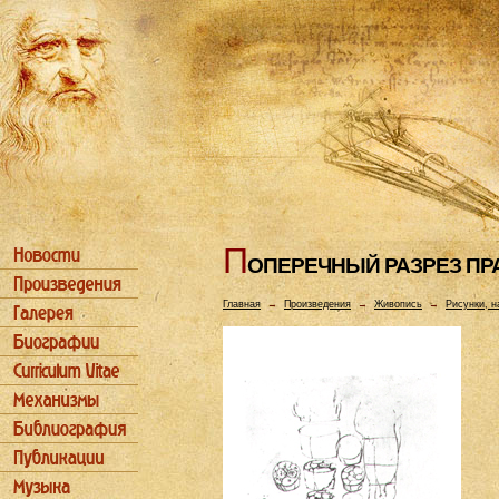
П
ОПЕРЕЧHЫЙ РАЗРЕЗ ПР
Главная
→
Произведения
→
Живопись
→
Рисунки, н