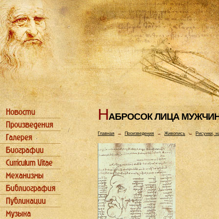
Н
АБРОСОК ЛИЦА МУЖЧИ
Главная
→
Произведения
→
Живопись
→
Рисунки, н