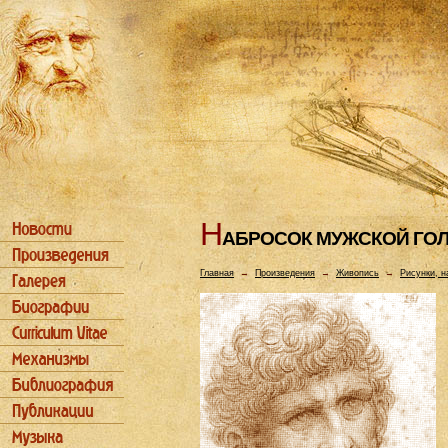
Н
АБРОСОК МУЖСКОЙ ГО
Главная
→
Произведения
→
Живопись
→
Рисунки, н