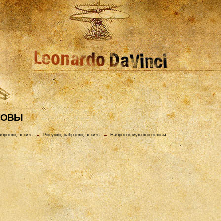
ЛОВЫ
аброски, эскизы
→
Рисунки, наброски, эскизы
→
Набросок мужской головы