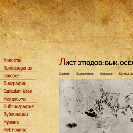
Л
ИСТ ЭТЮДОВ: БЫК, ОСЕ
Главная
→
Произведения
→
Живопись
→
Рисунки, н