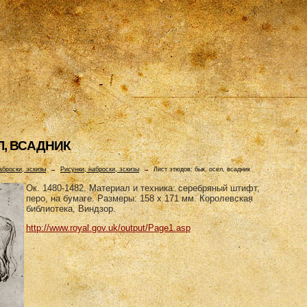
Л, ВСАДHИК
аброски, эскизы
→
Рисунки, наброски, эскизы
→
Лист этюдов: бык, осел, всадник
Ок. 1480-1482. Материал и техника: серебряный штифт,
перо, на бумаге. Размеры: 158 х 171 мм. Королевская
библиотека, Виндзор.
http://www.royal.gov.uk/output/Page1.asp