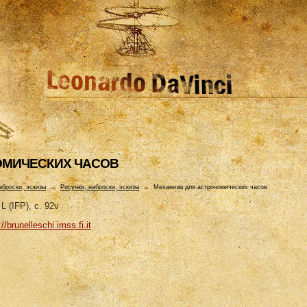
ОМИЧЕСКИХ ЧАСОВ
аброски, эскизы
→
Рисунки, наброски, эскизы
→
Механизм для астрономических часов
L (IFP), c. 92v
://brunelleschi.imss.fi.it