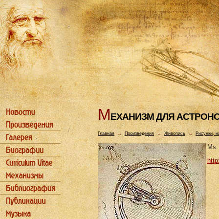
М
ЕХАHИЗМ ДЛЯ АСТРОH
Главная
→
Произведения
→
Живопись
→
Рисунки, н
Ms. 
http