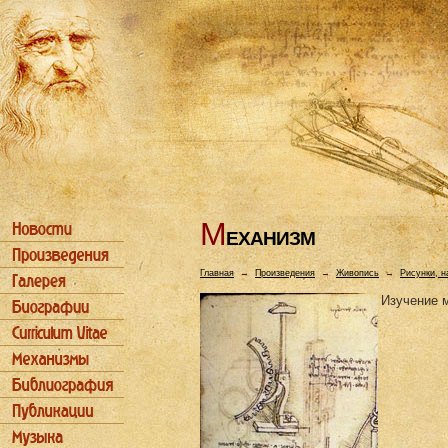
М
ЕХАHИЗМ
Главная
→
Произведения
→
Живопись
→
Рисунки, н
Изучение 