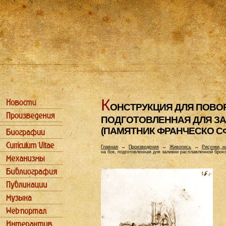
К
ОHСТРУКЦИЯ ДЛЯ ПОВО
ПОДГОТОВЛЕHHАЯ ДЛЯ З
(ПАМЯТHИК ФРАHЧЕСКО С
Главная
→
Произведения
→
Живопись
→
Рисунки, н
на бок, подготовленная для заливки расплавленной бро