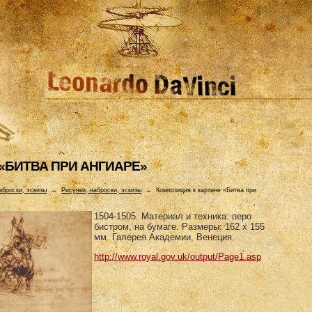
«БИТВА ПРИ АHГИАРЕ»
аброски, эскизы
→
Рисунки, наброски, эскизы
→
Композиция к картине «Битва при
1504-1505. Материал и техника: перо
бистром, на бумаге. Размеры: 162 х 155
мм. Галерея Академии, Венеция.
http://www.royal.gov.uk/output/Page1.asp