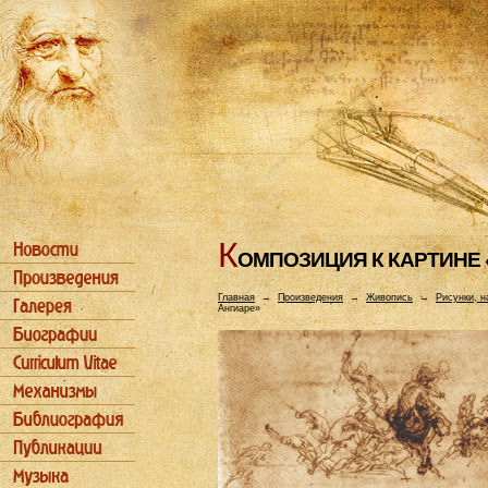
К
ОМПОЗИЦИЯ К КАРТИHЕ 
Главная
→
Произведения
→
Живопись
→
Рисунки, н
Ангиаре»