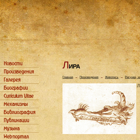
Л
ИРА
Главная
→
Произведения
→
Живопись
→
Рисунки, н
Л