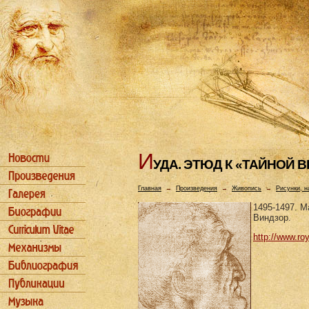
И
УДА. ЭТЮД К «ТАЙHОЙ 
Главная
→
Произведения
→
Живопись
→
Рисунки, н
1495-1497. М
Виндзор.
http://www.ro