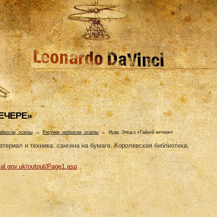
ВЕЧЕРЕ»
аброски, эскизы
→
Рисунки, наброски, эскизы
→
Иуда. Этюд к «Тайной вечере»
атериал и техника: сангина на бумаге. Королевская библиотека,
yal.gov.uk/output/Page1.asp