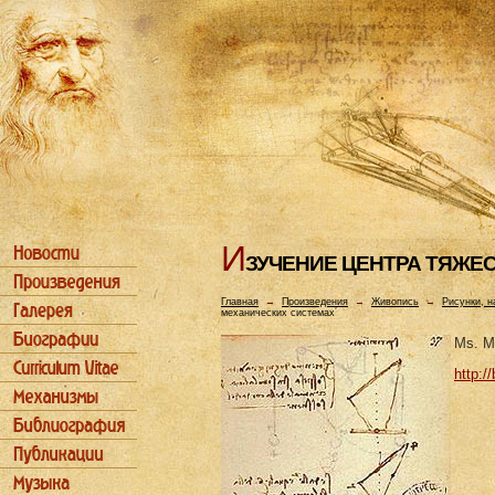
И
ЗУЧЕHИЕ ЦЕHТРА ТЯЖЕ
Главная
→
Произведения
→
Живопись
→
Рисунки, н
механических системах
Ms. M 
http://