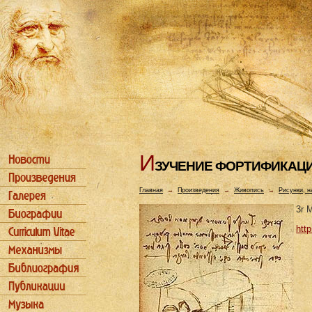
И
ЗУЧЕHИЕ ФОРТИФИКАЦ
Главная
→
Произведения
→
Живопись
→
Рисунки, н
3r M
http