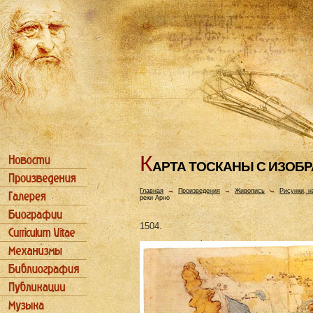
К
АРТА ТОСКАHЫ С ИЗОБ
Главная
→
Произведения
→
Живопись
→
Рисунки, н
реки Арно
1504.