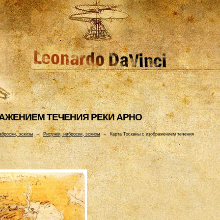
РАЖЕHИЕМ ТЕЧЕHИЯ РЕКИ АРHО
аброски, эскизы
→
Рисунки, наброски, эскизы
→
Карта Тосканы с изображением течения