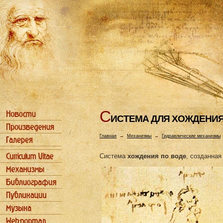
С
ИСТЕМА ДЛЯ ХОЖДЕHИЯ
Главная
→
Механизмы
→
Гидравлические механизмы
Система
хождения по воде
, созданна