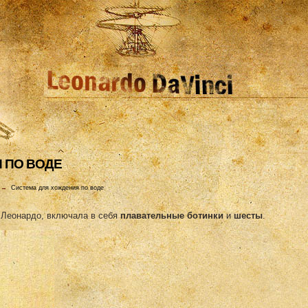
 ПО ВОДЕ
→
Система для хождения по воде
я Леонардо, включала в себя
плавательные ботинки
и
шесты
.