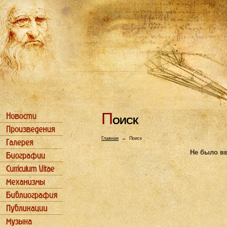
П
ОИСК
Главная
→
Поиск
Не было вв