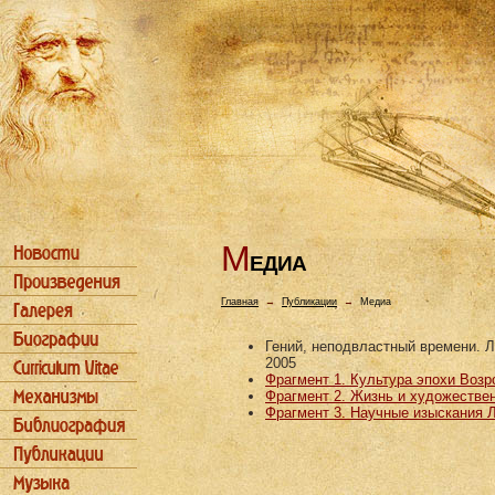
М
ЕДИА
Главная
→
Публикации
→
Медиа
Гений, неподвластный времени. Л
2005
Фрагмент 1. Культура эпохи Воз
Фрагмент 2. Жизнь и художестве
Фрагмент 3. Научные изыскания 